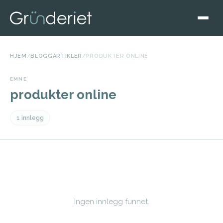
HJEM
/
BLOGGARTIKLER
/
PRODUKTER ONLINE
EMNE
produkter online
1 innlegg
Ingen innlegg funnet.