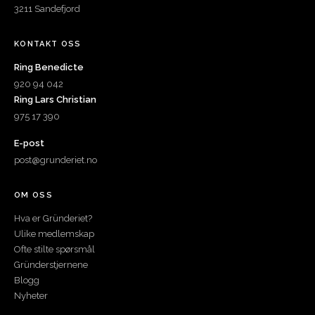
3211 Sandefjord
KONTAKT OSS
Ring Benedicte
920 94 042
Ring Lars Christian
975 17 390
E-post
post@grunderiet.no
OM OSS
Hva er Gründeriet?
Ulike medlemskap
Ofte stilte spørsmål
Gründerstjernene
Blogg
Nyheter