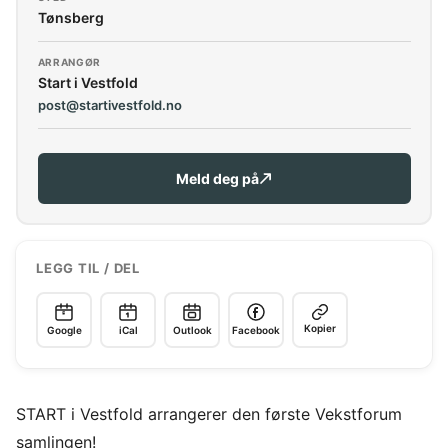
Tønsberg
ARRANGØR
Start i Vestfold
post@startivestfold.no
Meld deg på
LEGG TIL / DEL
Kopier
Google
iCal
Outlook
Facebook
START i Vestfold arrangerer den første Vekstforum
samlingen!