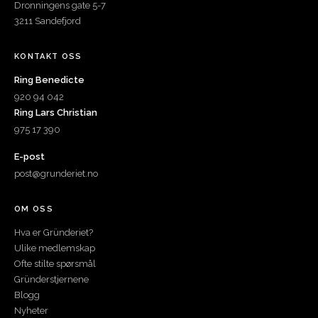
Dronningens gate 5-7
3211 Sandefjord
KONTAKT OSS
Ring Benedicte
920 94 042
Ring Lars Christian
975 17 390
E-post
post@grunderiet.no
OM OSS
Hva er Gründeriet?
Ulike medlemskap
Ofte stilte spørsmål
Gründerstjernene
Blogg
Nyheter