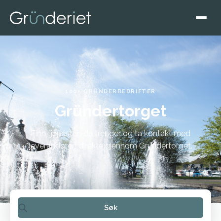
100+ GRÜNDERBEDRIFTER
Gründertorget
Finn tjenesten du trenger og ta kontakt med
leverandøren direkte gjennom Gründertorget.
Søk
Søk