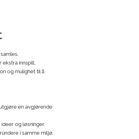
t
å samles.
ekstra innspill.
on og mulighet til å
 utgjøre en avgjørende
ideer og løsninger.
ründere i samme miljø.