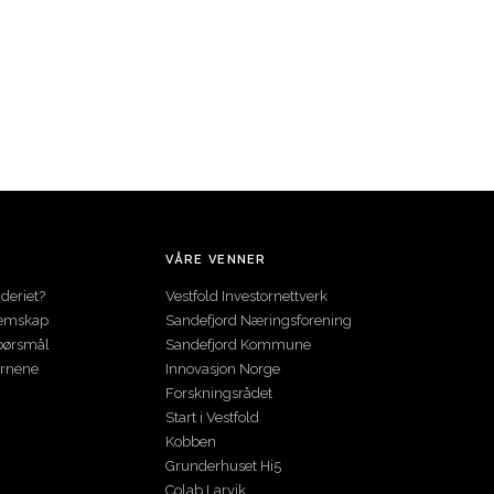
VÅRE VENNER
deriet?
Vestfold Investornettverk
lemskap
Sandefjord Næringsforening
spørsmål
Sandefjord Kommune
ernene
Innovasjon Norge
Forskningsrådet
Start i Vestfold
Kobben
Grunderhuset Hi5
Colab Larvik