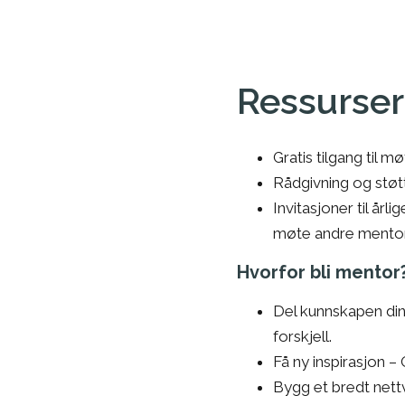
Ressurser
Gratis tilgang til m
Rådgivning og støtt
Invitasjoner til årl
møte andre mentor
Hvorfor bli mentor
Del kunnskapen di
forskjell.
Få ny inspirasjon
– 
Bygg et bredt nett