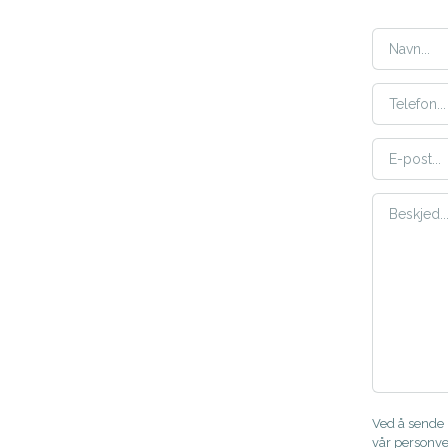
Ved å sende i
vår
personve