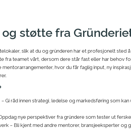
 og støtte fra Gründerie
øtelokaler, slik at du og gründeren har et profesjonelt sted 
e fra teamet vårt, dersom dere står fast eller har behov for 
ige mentorarrangementer, hvor du får faglig input, ny inspirasj
er.
?
n
– Gi råd innen strategi, ledelse og markedsføring som kan
Oppdag nye perspektiver fra gründere som tester ut ferske 
verk
– Bli kjent med andre mentorer, bransjeeksperter og g