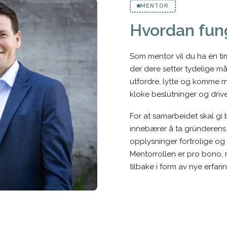
MENTOR
Hvordan fun
Som mentor vil du ha én 
der dere setter tydelige må
utfordre, lytte og komme m
kloke beslutninger og driv
For at samarbeidet skal gi be
innebærer å ta gründerens 
opplysninger fortrolige og 
Mentorrollen er pro bono, 
tilbake i form av nye erfari