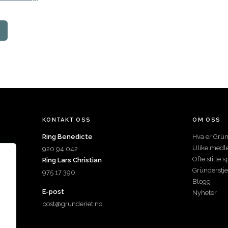
KONTAKT OSS
OM OSS
Ring Benedicte
Hva er Grün
Ulike med
920 94 042
Ofte stilte 
Ring Lars Christian
Gründerstj
975 17 390
Blogg
E-post
Nyheter
post@grunderiet.no