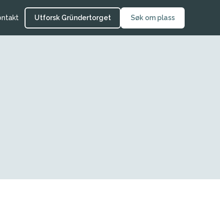
ontakt
Utforsk Gründertorget
Søk om plass