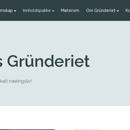
emskap
Innholdspakke
Møterom
Om Gründeriet
K
s Gründeriet
kalt næringsliv!