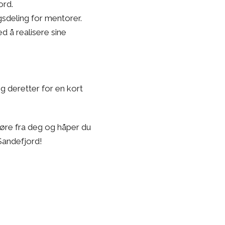
ord.
gsdeling for mentorer.
d å realisere sine
g deretter for en kort
høre fra deg og håper du
Sandefjord!