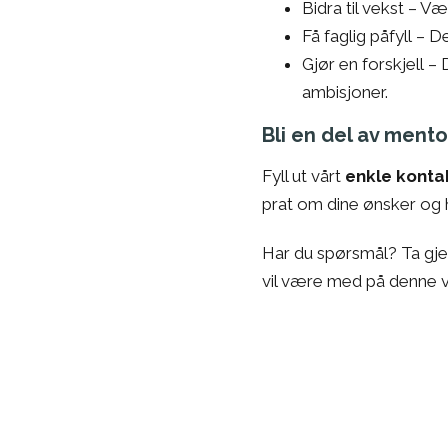
Bidra til vekst
– Vær
Få faglig påfyll
– De
Gjør en forskjell
– D
ambisjoner.
Bli en del av men
Fyll ut vårt
enkle kont
prat om dine ønsker og 
Har du spørsmål? Ta gje
vil være med på denne v