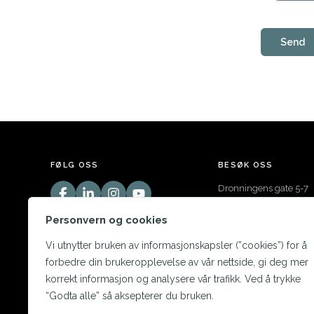
FØLG OSS
BESØK OSS
Dronningens gate 5-7
3211 Sandefjord
Personvern og cookies
Vi utnytter bruken av informasjonskapsler (”cookies”) for å
forbedre din brukeropplevelse av vår nettside, gi deg mer
korrekt informasjon og analysere vår trafikk. Ved å trykke
“Godta alle” så aksepterer du bruken.