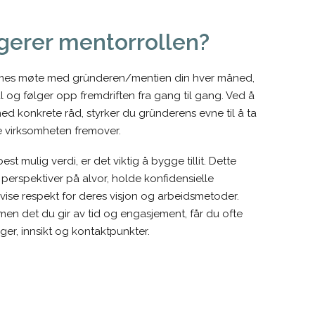
gerer mentorrollen?
times møte med gründeren/mentien din hver måned,
l og følger opp fremdriften fra gang til gang. Ved å
ed konkrete råd, styrker du gründerens evne til å ta
e virksomheten fremover.
st mulig verdi, er det viktig å bygge tillit. Dette
perspektiver på alvor, holde konfidensielle
vise respekt for deres visjon og arbeidsmetoder.
men det du gir av tid og engasjement, får du ofte
nger, innsikt og kontaktpunkter.