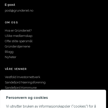
E-post
post@grunderiet.no
OM OSS
Hva er Gründeriet?
Ulike medlemskap
Ofte stilte spørsmål
Gründerstjernene
Blogg
Nyheter
VÅRE VENNER
Vestfold Investornettverk
Sandefjord Næringsforening
Sandefjord Kommune
Innovasjon Norge
Personvern og cookies
Forskningsrådet
Start i Vestfold
Vi utnytter bruken av informasjonskapsler (”cookies”) for å