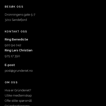
BESØK OSS
Dronningens gate 5-7
3211 Sandefjord
KONTAKT OSS
Ring Benedicte
920 94 042
Ring Lars Christian
975 17 390
E-post
post@grunderiet.no
OM OSS
Hva er Gründeriet?
Ulike medlemskap
Ofte stilte spørsmål
Gründerstjernene