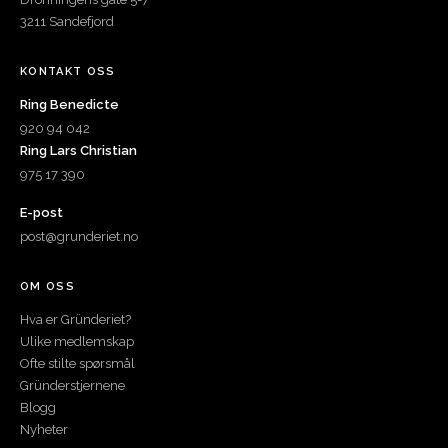
3211 Sandefjord
KONTAKT OSS
Ring Benedicte
920 94 042
Ring Lars Christian
975 17 390
E-post
post@grunderiet.no
OM OSS
Hva er Gründeriet?
Ulike medlemskap
Ofte stilte spørsmål
Gründerstjernene
Blogg
Nyheter