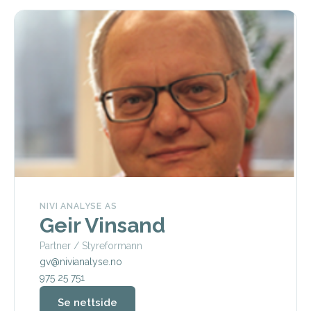
NIVI ANALYSE AS
Geir Vinsand
Partner / Styreformann
gv@nivianalyse.no
975 25 751
Se nettside