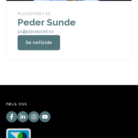
PLACEPOINT AS
Peder Sunde
ps@placepoint.no
Se nettside
FØLG OSS