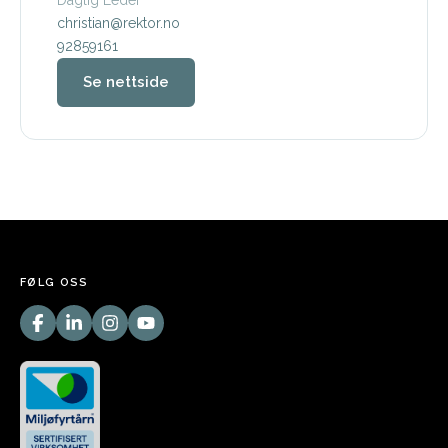
christian@rektor.no
92859161
Se nettside
FØLG OSS