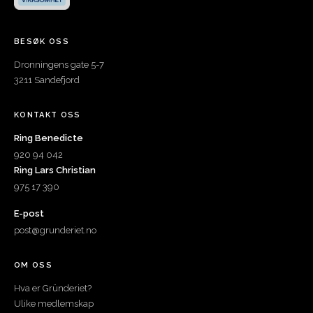
BESØK OSS
Dronningens gate 5-7
3211 Sandefjord
KONTAKT OSS
Ring Benedicte
920 94 042
Ring Lars Christian
975 17 390
E-post
post@grunderiet.no
OM OSS
Hva er Gründeriet?
Ulike medlemskap