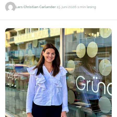
Lars Christian Carlander
·
15. juni 2026
·
1 min lesing