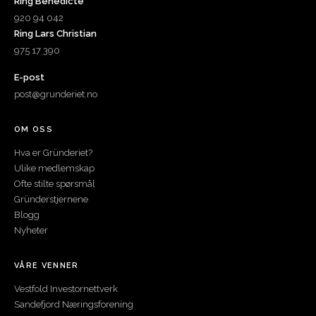
Ring Benedicte
920 94 042
Ring Lars Christian
975 17 390
E-post
post@grunderiet.no
OM OSS
Hva er Gründeriet?
Ulike medlemskap
Ofte stilte spørsmål
Gründerstjernene
Blogg
Nyheter
VÅRE VENNER
Vestfold Investornettverk
Sandefjord Næringsforening