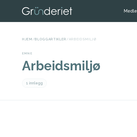
Medl
HJEM
/
BLOGGARTIKLER
/
ARBEIDSMILJØ
EMNE
Arbeidsmiljø
1 innlegg