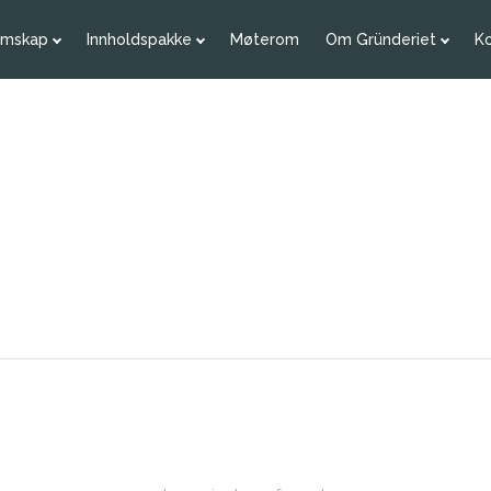
emskap
Innholdspakke
Møterom
Om Gründeriet
K