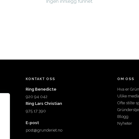
Ingen innlegg funnet.
KONTAKT OSS
OM OSS
Ring Benedicte
Hva er Grün
Ulike med
920 94 042
Ofte stilte 
Ring Lars Christian
Gründerstj
975 17 390
Blogg
E-post
Nyheter
post@grunderiet.no