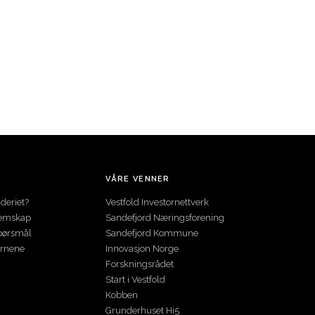
VÅRE VENNER
deriet?
Vestfold Investornettverk
lemskap
Sandefjord Næringsforening
spørsmål
Sandefjord Kommune
ernene
Innovasjon Norge
Forskningsrådet
Start i Vestfold
Kobben
Grunderhuset Hi5