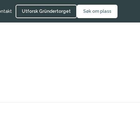
ontakt
Utforsk Gründertorget
Søk om plass