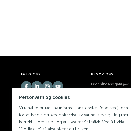
FØLG OSS
BESØK OSS
Dronningens gate 5-7
3211 Sandefjord
Personvern og cookies
Vi utnytter bruken av informasjonskapsler (”cookies”) for å
forbedre din brukeropplevelse av vår nettside, gi deg mer
korrekt informasjon og analysere vår trafikk. Ved å trykke
“Godta alle” så aksepterer du bruken.