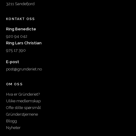
3211 Sandefjord
KONTAKT OSS
Ring Benedicte
920 94 042
Ring Lars Christian
975 17 390
E-post
post@grunderiet.no
OM OSS
Hva er Gründeriet?
Ulike medlemskap
Ofte stilte spørsmål
Gründerstjernene
Blogg
Nyheter