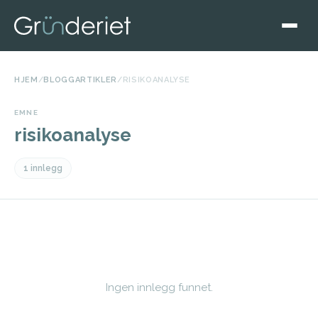
HJEM
/
BLOGGARTIKLER
/
RISIKOANALYSE
EMNE
risikoanalyse
1 innlegg
Ingen innlegg funnet.