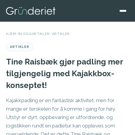
HJEM
/
BLOGGARTIKLER
/
ARTIKLER
ARTIKLER
Tine Raisbæk gjør padling mer
tilgjengelig med Kajakkbox-
konseptet!
Kajakkpadling er en fantastisk aktivitet, men for
mange er terskelen for å komme i gang for høy.
Utstyr er dyrt, oppbevaring er utfordrende, og
logistikken rundt en padletur kan oppleves som
overveldende. Det er dette Tine Raisbæk og