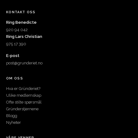
KONTAKT OSS
Ring Benedicte
920 94 042
Ring Lars Christian
975 17 390
E-post
post@grunderiet.no
OM OSS
Hva er Gründeriet?
Ulike medlemskap
Ofte stilte spørsmål
Gründerstjernene
Blogg
Nyheter
VÅRE VENNER