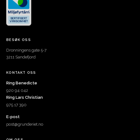
BESØK OSS
Dronningens gate 5-7
3211 Sandefjord
KONTAKT OSS
Ring Benedicte
920 94 042
Ring Lars Christian
975 17 390
E-post
post@grunderiet.no
OM OSS