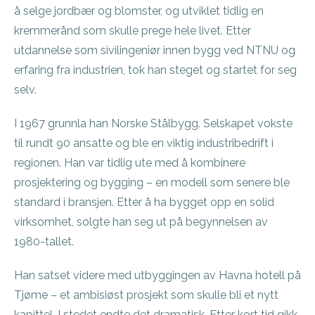
å selge jordbær og blomster, og utviklet tidlig en
kremmerånd som skulle prege hele livet. Etter
utdannelse som sivilingeniør innen bygg ved NTNU og
erfaring fra industrien, tok han steget og startet for seg
selv.
I 1967 grunnla han Norske Stålbygg. Selskapet vokste
til rundt 90 ansatte og ble en viktig industribedrift i
regionen. Han var tidlig ute med å kombinere
prosjektering og bygging – en modell som senere ble
standard i bransjen. Etter å ha bygget opp en solid
virksomhet, solgte han seg ut på begynnelsen av
1980-tallet.
Han satset videre med utbyggingen av Havna hotell på
Tjøme – et ambisiøst prosjekt som skulle bli et nytt
kapittel. I stedet endte det dramatisk. Etter kort tid gikk