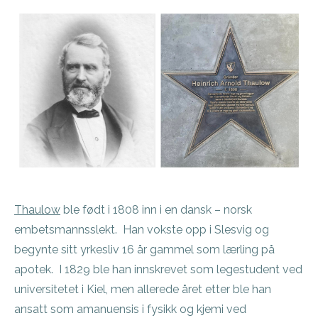
Thaulow
ble født i 1808 inn i en dansk – norsk
embetsmannsslekt. Han vokste opp i Slesvig og
begynte sitt yrkesliv 16 år gammel som lærling på
apotek. I 1829 ble han innskrevet som legestudent ved
universitetet i Kiel, men allerede året etter ble han
ansatt som amanuensis i fysikk og kjemi ved