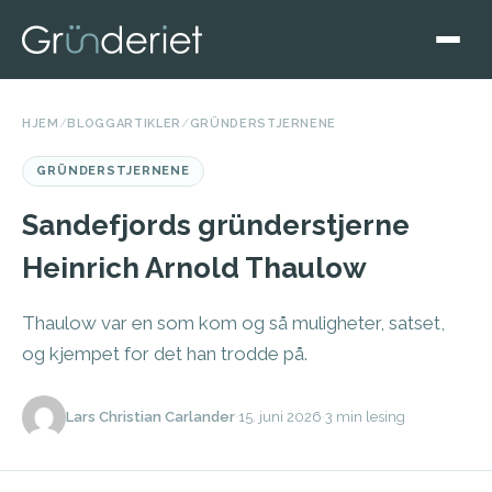
HJEM
/
BLOGGARTIKLER
/
GRÜNDERSTJERNENE
GRÜNDERSTJERNENE
Sandefjords gründerstjerne
Heinrich Arnold Thaulow
Thaulow var en som kom og så muligheter, satset,
og kjempet for det han trodde på.
Lars Christian Carlander
·
15. juni 2026
·
3 min lesing