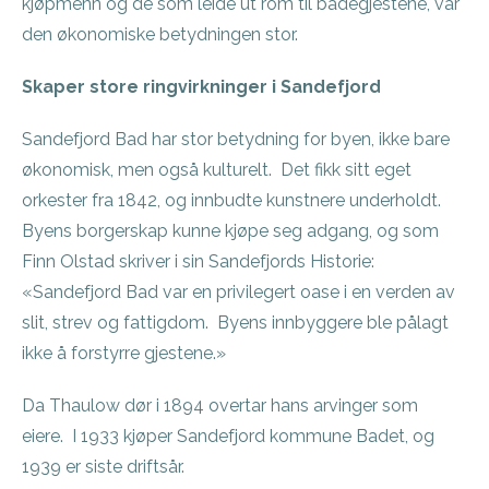
kjøpmenn og de som leide ut rom til badegjestene, var
den økonomiske betydningen stor.
Skaper store ringvirkninger i Sandefjord
Sandefjord Bad har stor betydning for byen, ikke bare
økonomisk, men også kulturelt. Det fikk sitt eget
orkester fra 1842, og innbudte kunstnere underholdt.
Byens borgerskap kunne kjøpe seg adgang, og som
Finn Olstad skriver i sin Sandefjords Historie:
«Sandefjord Bad var en privilegert oase i en verden av
slit, strev og fattigdom. Byens innbyggere ble pålagt
ikke å forstyrre gjestene.»
Da Thaulow dør i 1894 overtar hans arvinger som
eiere. I 1933 kjøper Sandefjord kommune Badet, og
1939 er siste driftsår.