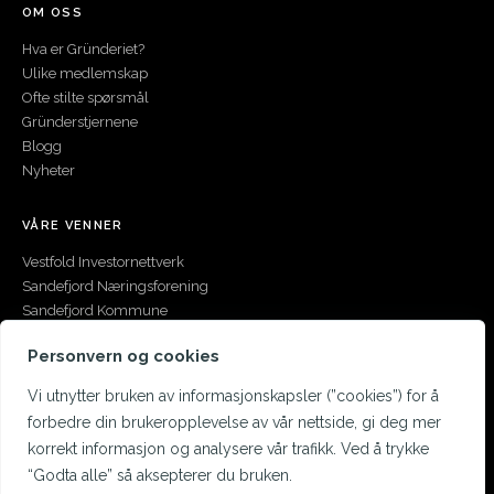
OM OSS
Hva er Gründeriet?
Ulike medlemskap
Ofte stilte spørsmål
Gründerstjernene
Blogg
Nyheter
VÅRE VENNER
Vestfold Investornettverk
Sandefjord Næringsforening
Sandefjord Kommune
Innovasjon Norge
Personvern og cookies
Forskningsrådet
Start i Vestfold
Vi utnytter bruken av informasjonskapsler (”cookies”) for å
Kobben
forbedre din brukeropplevelse av vår nettside, gi deg mer
Grunderhuset Hi5
korrekt informasjon og analysere vår trafikk. Ved å trykke
Colab Larvik
“Godta alle” så aksepterer du bruken.