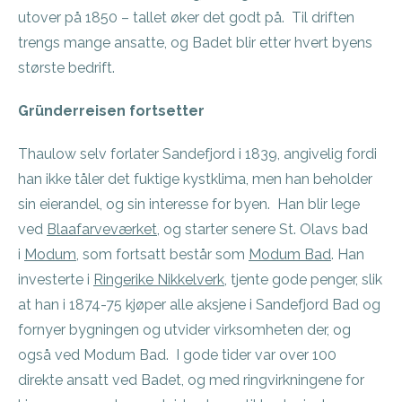
utover på 1850 – tallet øker det godt på. Til driften
trengs mange ansatte, og Badet blir etter hvert byens
største bedrift.
Gründerreisen fortsetter
Thaulow selv forlater Sandefjord i 1839, angivelig fordi
han ikke tåler det fuktige kystklima, men han beholder
sin eierandel, og sin interesse for byen. Han blir lege
ved
Blaafarveværket
, og starter senere St. Olavs bad
i
Modum
, som fortsatt består som
Modum Bad
. Han
investerte i
Ringerike Nikkelverk
, tjente gode penger, slik
at han i 1874-75 kjøper alle aksjene i Sandefjord Bad og
fornyer bygningen og utvider virksomheten der, og
også ved Modum Bad. I gode tider var over 100
direkte ansatt ved Badet, og med ringvirkningene for